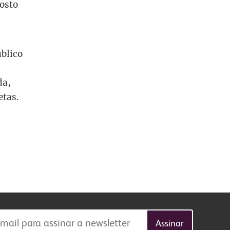
osto
úblico
da,
etas.
Publicidade