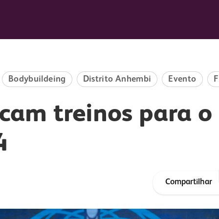
Guia do Tênis
Resultados
Sua Foto
Fe
Bodybuildeing
Distrito Anhembi
Evento
F
ficam treinos para 
4
Compartilhar