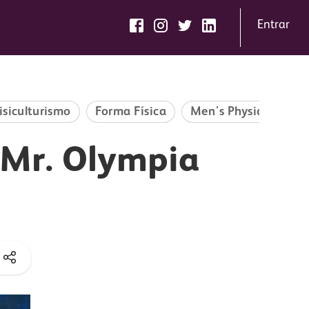
Entrar
rramentas
Publicidade
isiculturismo
Forma Física
Men's Physique
M
o Mr. Olympia