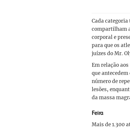
Cada categoria 
compartilham a
corporal e pres
para que os atl
juízes do Mr. O
Em relação aos
que antecedem o
número de repet
lesões, enquant
da massa magra 
Feira
Mais de 1.300 a