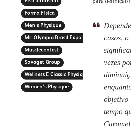
para definição
Fisiculturismo
Forma Física
Depende 
Men's Physique
casos, o
Mr. Olympia Brasil Expo 2024
signific
Musclecontest
vezes po
Savaget Group
diminuiç
Wellness E Classic Physique
enquanto
Women’s Physique
objetivo
tempo qu
Caramel