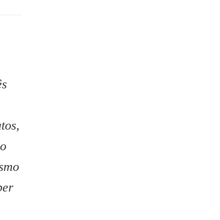
ês
tos,
 o
esmo
ber