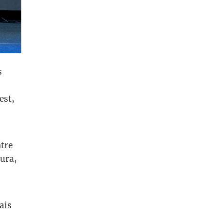
s
est,
tre
oura,
ais