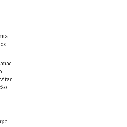
ntal
los
manas
o
vitar
ção
xpo