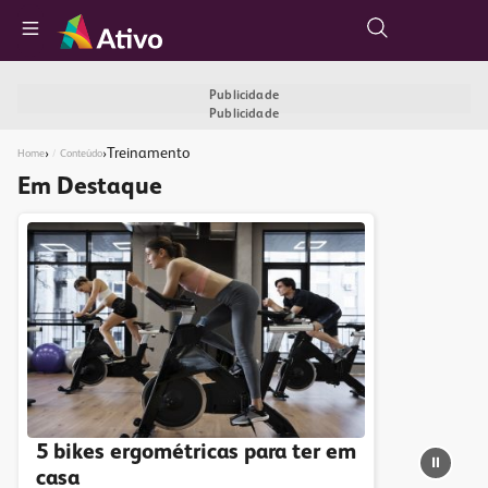
Publicidade
Publicidade
›
›
Treinamento
Home
Conteúdo
Em Destaque
5 bikes ergométricas para ter em
⏸
casa