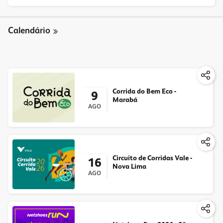
Calendário
Corrida do Bem Eco -
9
Marabá
AGO
Circuito de Corridas Vale -
16
Nova Lima
AGO