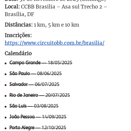
Local:
CCBB Brasilia – Asa sul Trecho 2 –
Brasília, DF
Distâncias:
1 km, 5 km e 10 km
Inscrições:
https://www.circuitobb.com.br/brasilia/
Calendário
Campo Grande
— 18/05/2025
São Paulo
— 08/06/2025
Salvador
— 06/07/2025
Rio de Janeiro
— 20/07/2025
São Luís
— 03/08/2025
João Pessoa
— 14/09/2025
Porto Alegre
— 12/10/2025