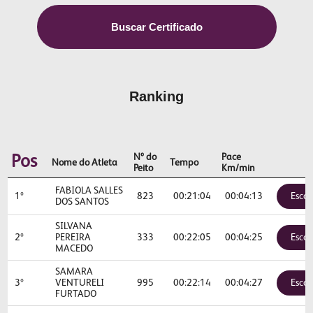
Buscar Certificado
Ranking
Nº do
Pace
Pos
Nome do Atleta
Tempo
Peito
Km/min
FABIOLA SALLES
1º
823
00:21:04
00:04:13
Escol
DOS SANTOS
SILVANA
2º
PEREIRA
333
00:22:05
00:04:25
Escol
MACEDO
SAMARA
3º
VENTURELI
995
00:22:14
00:04:27
Escol
FURTADO