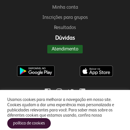
Minha conta
Inscrições para grupos
Resultados
Dúvidas
Atendimento
Usamos cookies para melhorar a navegação em nosso site.
Cookies ajudam a dar uma experiência mais personalizada e
publicidades relevantes para você. Para saber mais sobre os
diferentes cookies que estamos usando, confira nossa
VILLA OLÍMPICA SERVIÇO LTDA - CNPJ nº. 03.787.821/0001-08 sede à Avenida
Yojiro Takaoka, nº. 4384, Alphaville, Santana de Parnaíba, São Paulo, CEP: 06.541-
política de cookies
038