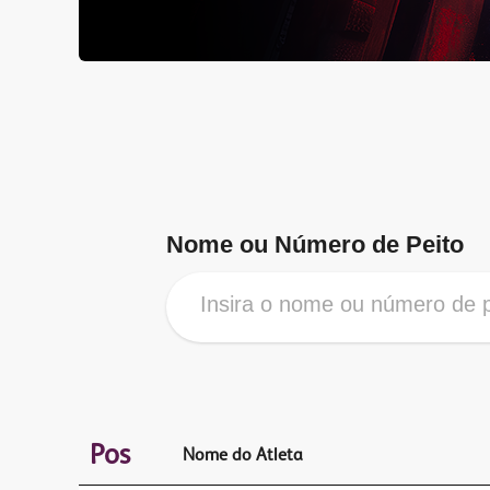
Nome ou Número de Peito
Pos
Nome do Atleta