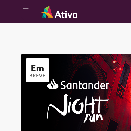
Em
BREVE
Publicidade
Publicidade