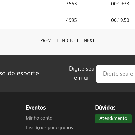
3563
00:19:38
4995
00:19:50
PREV
-|- INICIO -|-
NEXT
Digite seu
so do esporte!
e-mail
Eventos
Dúvidas
Minha conta
Atendimento
Inscrições para grupos